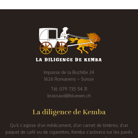
Impasse de la Buchille 24
1626 Romanens – Suisse
Tél: 079 735 54 31
brassaud@bluewin.ch
La diligence de Kemba
Qu’il s’agisse d’un médicament, d’un carnet de timbres, d’un
paquet de café ou de cigarettes, Kemba s’activera sur les pavés