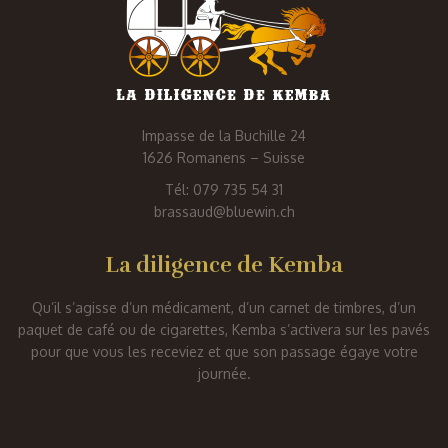
Impasse de la Buchille 24
1626 Romanens – Suisse
Tél: 079 735 54 31
brassaud@bluewin.ch
La diligence de Kemba
Qu’il s’agisse d’un médicament, d’un carnet de timbres, d’un
paquet de café ou de cigarettes, Kemba s’activera sur les pavés
pour que vous les receviez et que son passage égaye votre
journée.